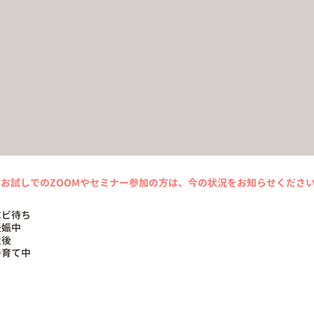
0分お試しでのZOOMやセミナー参加の方は、今の状況をお知らせくださ
べビ待ち
妊娠中
産後
子育て中