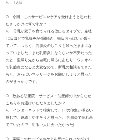
A.   1人目
Q.  今回、このサービスやケアを受けようと思われ
たきっかけは何ですか？
A.   母乳が双子を育てられる位出るタイプで、産後
10日ほどで乳腺炎が4回続き、毎日おっぱいが張っ
ていて、つらく、乳腺炎のしこりも残ったままにな
っていました。また乳腺炎にならないか不安だった
のと、里帰り先から自宅に帰るにあたり、ワンオペ
で乳腺炎になると大変なので、断乳の相談もできた
らと、おっぱいマッサージをお願いしようと思った
のがきっかけです。
Q.  数ある助産院・サービス・助産師の中からなぜ
こちらをお選びいただきましたか？
A.   インターネットで検索して、HPの印象が明るい
感じで、連絡しやすそうと思った。(乳腺炎で疲れ果
てていたので、明るい人に会いたかった)
Q.  実際このサービスやケアを受けられいかがでし