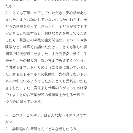
たか？
A.   とても丁寧にケアしていただき、安心感があり
ました。またお願いしていないにもかかわらず、子
どもの体重を測って下さったり、子どもが寝てもす
ぐ起きると相談すると、おひなまきを教えてくださ
ったり、旦那との今後の協力関係のアドバイスや体
験談など、幅広くお話いただけて、とても楽しい雰
囲気で時間が過ごせました。また乳腺炎に効く、牛
蒡子と、その摂り方、買い方まで教えてくださり、
卒乳するまで、お守りのように食卓に置いていまし
た。身も心もボロボロの状態で、先の見えないトン
ネルの中にいるようでしたが、とても元気をいただ
きました。また、育児より仕事の方がぶっちゃけ楽
ですよ！とのお言葉が私の価値観をかえる一言で、
今も心に残っています。
Q.  このサービスやケアはどんな方へオススメです
か？
A.   訪問型の助産師さんてどんな感じだろう、、、